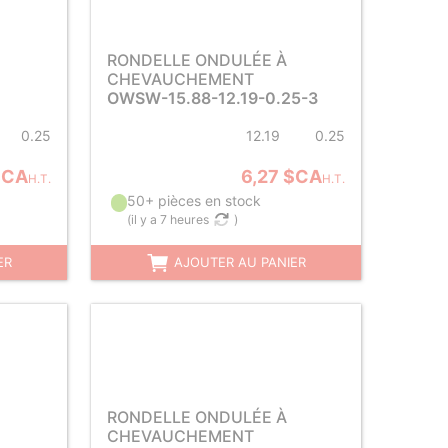
RONDELLE ONDULÉE À
CHEVAUCHEMENT
OWSW-15.88-12.19-0.25-3
0.25
12.19
0.25
$CA
6,27 $CA
H.T.
H.T.
50+ pièces en stock
(
il y a 7 heures
)
ER
AJOUTER AU PANIER
RONDELLE ONDULÉE À
CHEVAUCHEMENT