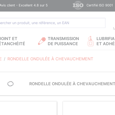
Avis client - Excellent 4.8 sur 5
Certifié ISO 9001
M
JOINT ET
TRANSMISSION
LUBRIFI
ÉTANCHÉITÉ
DE PUISSANCE
ET ADHÉ
E
RONDELLE ONDULÉE À CHEVAUCHEMENT
RONDELLE ONDULÉE À CHEVAUCHEMEN