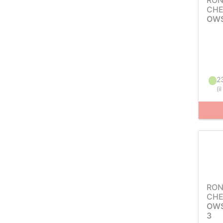
RON
CH
OWS
2
(
i
RON
CH
OWS
3