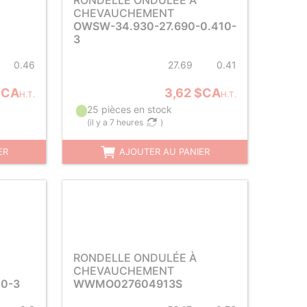
RONDELLE ONDULÉE À
CHEVAUCHEMENT
OWSW-34.930-27.690-0.410-
3
0.46
27.69
0.41
$CA
3,62 $CA
H.T.
H.T.
25 pièces en stock
(
il y a 7 heures
)
ER
AJOUTER AU PANIER
RONDELLE ONDULÉE À
CHEVAUCHEMENT
0-3
WWMO027604913S