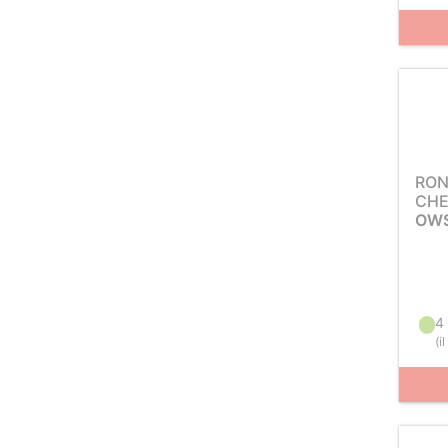
RON
CH
OWS
4
(
i