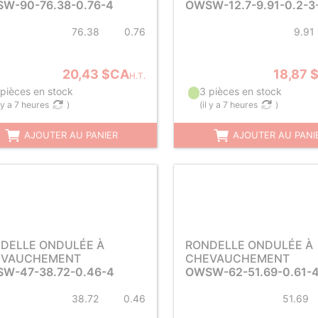
W-90-76.38-0.76-4
OWSW-12.7-9.91-0.2-3
76.38
0.76
9.91
20,43 $CA
18,87 
H.T.
 pièces en stock
3 pièces en stock
l y a 7 heures
)
(
il y a 7 heures
)
AJOUTER AU PANIER
AJOUTER AU PANI
DELLE ONDULÉE À
RONDELLE ONDULÉE À
EVAUCHEMENT
CHEVAUCHEMENT
W-47-38.72-0.46-4
OWSW-62-51.69-0.61-
38.72
0.46
51.69