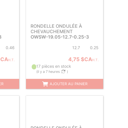
RONDELLE ONDULÉE À
CHEVAUCHEMENT
3
OWSW-19.05-12.7-0.25-3
0.46
12.7
0.25
$CA
4,75 $CA
H.T.
H.T.
17 pièces en stock
(
il y a 7 heures
)
ER
AJOUTER AU PANIER