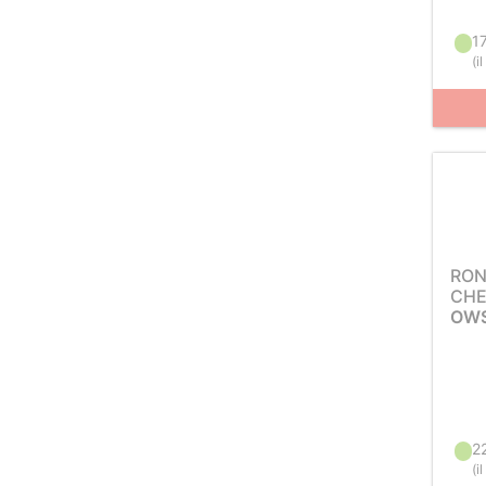
1
(
i
RON
CH
OWS
2
(
i