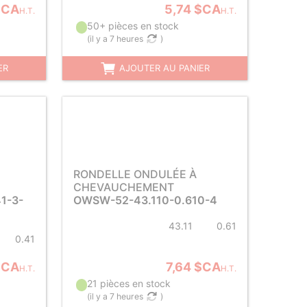
$CA
5,74 $CA
H.T.
H.T.
50+ pièces en stock
(
il y a 7 heures
)
ER
AJOUTER AU PANIER
RONDELLE ONDULÉE À
CHEVAUCHEMENT
1-3-
OWSW-52-43.110-0.610-4
43.11
0.61
0.41
$CA
7,64 $CA
H.T.
H.T.
21 pièces en stock
(
il y a 7 heures
)