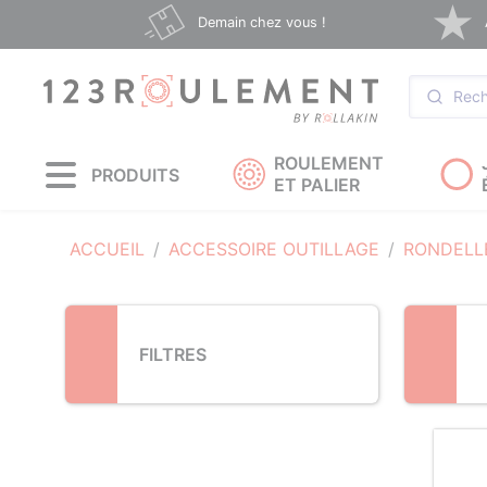
Loading...
Demain chez vous !
ROULEMENT
PRODUITS
ET PALIER
ACCUEIL
ACCESSOIRE OUTILLAGE
RONDELL
FILTRES