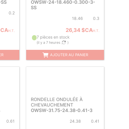
-SS
OWSW-24-18.460-0.300-3-
SS
0.2
18.46
0.3
$CA
26,34 $CA
H.T.
H.T.
7 pièces en stock
(
il y a 7 heures
)
ER
AJOUTER AU PANIER
RONDELLE ONDULÉE À
CHEVAUCHEMENT
4
OWSW-31.75-24.38-0.41-3
0.61
24.38
0.41