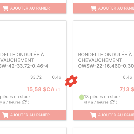
AJOUTER AU PANIER
AJOUTER AU PANI
DELLE ONDULÉE À
RONDELLE ONDULÉE À
EVAUCHEMENT
CHEVAUCHEMENT
W-42-33.72-0.46-4
OWSW-22-16.460-0.30
33.72
0.46
16.46
15,58 $CA
7,13 
H.T.
 pièces en stock
18 pièces en stock
l y a 7 heures
)
(
il y a 7 heures
)
AJOUTER AU PANIER
AJOUTER AU PANI