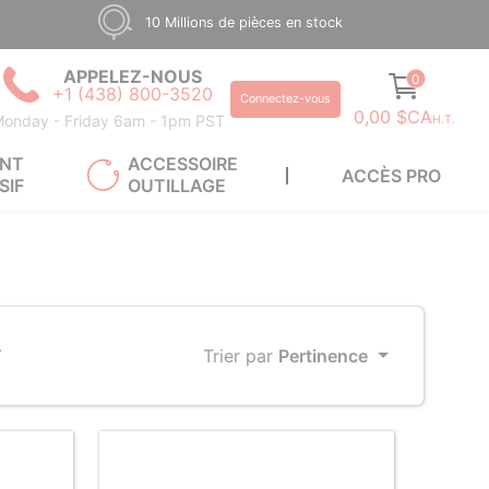
10 Millions de pièces en stock
APPELEZ-NOUS
0
+1 (438) 800-3520
Connectez-vous
0,00 $CA
onday - Friday 6am - 1pm PST
H.T.
ANT
ACCESSOIRE
ACCÈS PRO
SIF
OUTILLAGE
T
Trier par
Pertinence