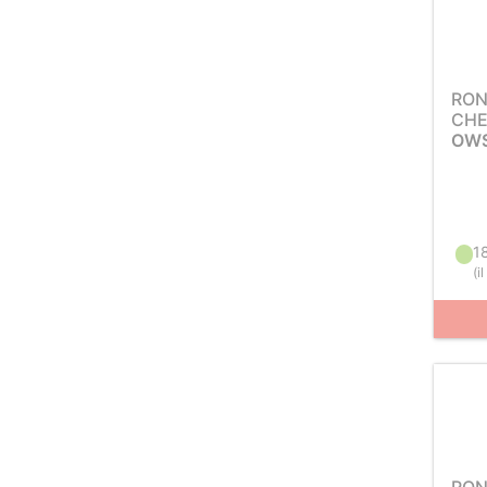
RON
CH
OWS
1
(
i