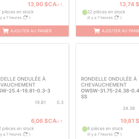
13,90 $CA
13,74 
H.T.
7 pièces en stock
22 pièces en stock
l y a 7 heures
)
(
il y a 7 heures
)
AJOUTER AU PANIER
AJOUTER AU PANI
DELLE ONDULÉE À
RONDELLE ONDULÉE À
EVAUCHEMENT
CHEVAUCHEMENT
W-25.4-19.81-0.3-3
OWSW-31.75-24.38-0.4
SS
19.81
0.3
24.38
6,06 $CA
19,81 
H.T.
2 pièces en stock
8 pièces en stock
l y a 7 heures
)
(
il y a 7 heures
)