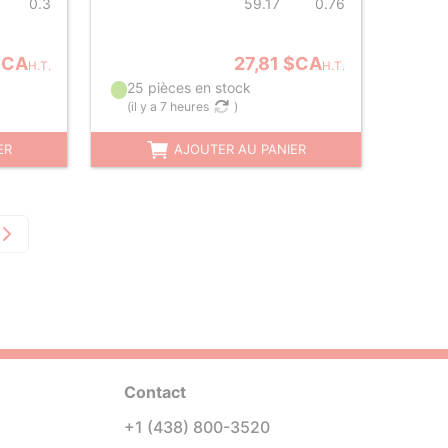
0.3
59.17
0.76
$CA
27,81 $CA
H.T.
H.T.
25 pièces en stock
(
il y a 7 heures
)
ER
AJOUTER AU PANIER
Contact
+1 (438) 800-3520