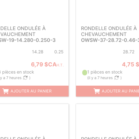
DELLE ONDULÉE À
RONDELLE ONDULÉE À
EVAUCHEMENT
CHEVAUCHEMENT
W-19-14.280-0.250-3
OWSW-37-28.72-0.46-
14.28
0.25
28.72
6,79 $CA
4,75 
H.T.
8 pièces en stock
1 pièces en stock
l y a 7 heures
)
(
il y a 7 heures
)
AJOUTER AU PANIER
AJOUTER AU PANI