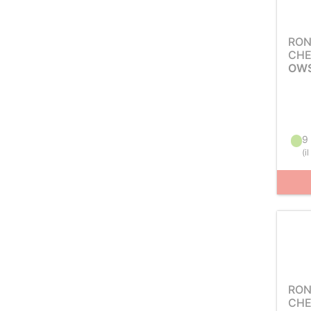
RON
CH
OWS
9
(
i
RON
CH