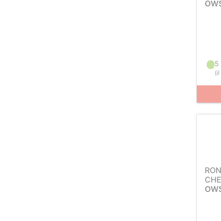
OWS
5
(
i
RON
CH
OWS