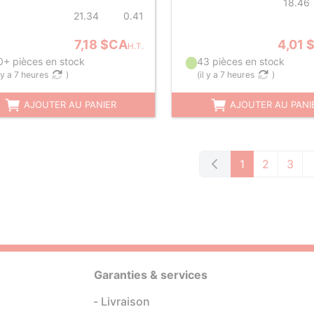
18.46
21.34
0.41
7,18 $CA
4,01 
H.T.
0+ pièces en stock
43 pièces en stock
l y a 7 heures
)
(
il y a 7 heures
)
AJOUTER AU PANIER
AJOUTER AU PANI
1
2
3
Garanties & services
Livraison