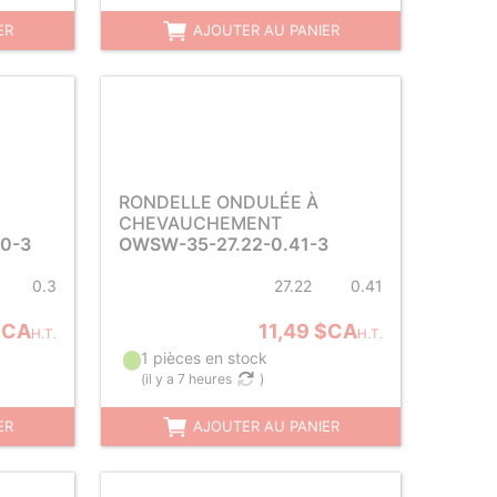
ER
AJOUTER AU PANIER
RONDELLE ONDULÉE À
CHEVAUCHEMENT
0-3
OWSW-35-27.22-0.41-3
0.3
27.22
0.41
$CA
11,49 $CA
H.T.
H.T.
1 pièces en stock
(
il y a 7 heures
)
ER
AJOUTER AU PANIER