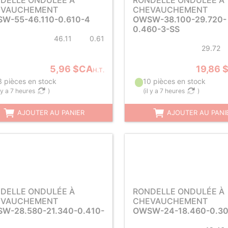
DELLE ONDULÉE À
RONDELLE ONDULÉE À
EVAUCHEMENT
CHEVAUCHEMENT
W-55-46.110-0.610-4
OWSW-38.100-29.720-
0.460-3-SS
46.11
0.61
29.72
5,96 $CA
19,86 
H.T.
3 pièces en stock
10 pièces en stock
l y a 7 heures
)
(
il y a 7 heures
)
AJOUTER AU PANIER
AJOUTER AU PANI
DELLE ONDULÉE À
RONDELLE ONDULÉE À
EVAUCHEMENT
CHEVAUCHEMENT
W-28.580-21.340-0.410-
OWSW-24-18.460-0.30