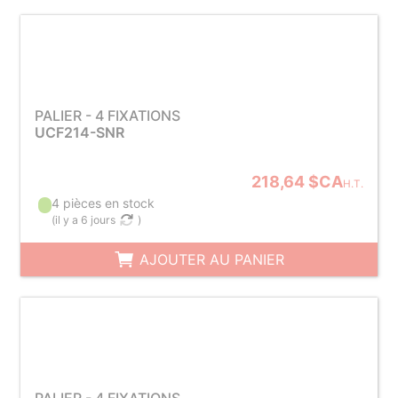
PALIER - 4 FIXATIONS
UCF214-SNR
218,64 $CA
H.T.
4 pièces en stock
(
il y a 6 jours
)
AJOUTER AU PANIER