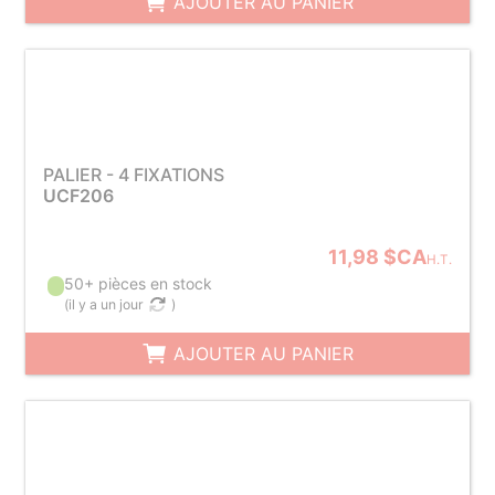
AJOUTER AU PANIER
PALIER - 4 FIXATIONS
UCF206
11,98 $CA
H.T.
50+ pièces en stock
(
il y a un jour
)
AJOUTER AU PANIER