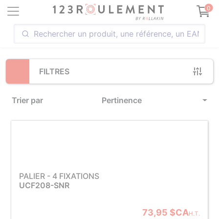
Loading...
0
FILTRES
Trier par
Pertinence
PALIER - 4 FIXATIONS
UCF208-SNR
73,95 $CA
H.T.