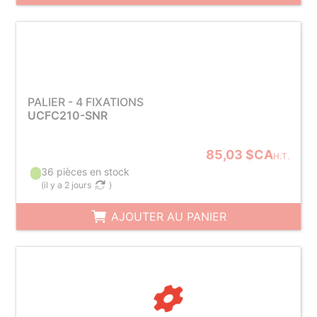
PALIER - 4 FIXATIONS
UCFC210-SNR
85,03 $CA
H.T.
36 pièces en stock
(
il y a 2 jours
)
AJOUTER AU PANIER