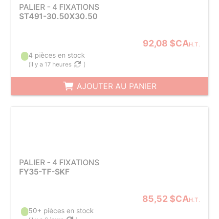
PALIER - 4 FIXATIONS
ST491-30.50X30.50
92,08 $CA
H.T.
4 pièces en stock
(
il y a 17 heures
)
AJOUTER AU PANIER
PALIER - 4 FIXATIONS
FY35-TF-SKF
85,52 $CA
H.T.
50+ pièces en stock