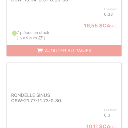
Epaisseur
0.33
16,55 $CA
H.T.
7 pièces en stock
(
il y a 5 jours
)
AJOUTER AU PANIER
RONDELLE SINUS
CSW-21.77-11.73-0.30
Epaisseur
0.3
10,11 $CA
H.T.