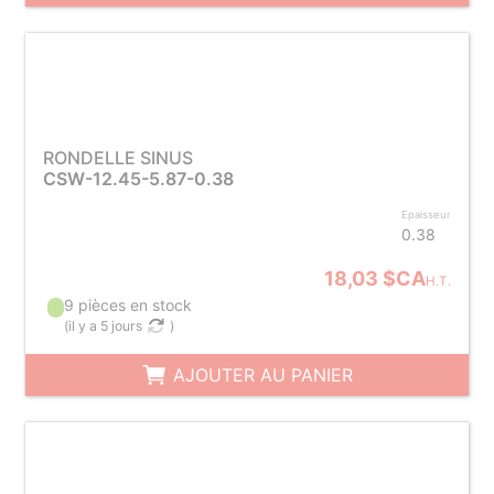
RONDELLE SINUS
CSW-12.45-5.87-0.38
Epaisseur
0.38
18,03 $CA
H.T.
9 pièces en stock
(
il y a 5 jours
)
AJOUTER AU PANIER