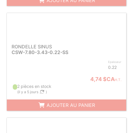
AJOUTER AU PANIER
RONDELLE SINUS
CSW-7.80-3.43-0.22-SS
Epaisseur
0.22
4,74 $CA
H.T.
2 pièces en stock
(
il y a 5 jours
)
AJOUTER AU PANIER