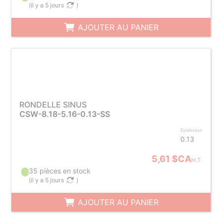
(
il y a 5 jours
)
AJOUTER AU PANIER
RONDELLE SINUS
CSW-8.18-5.16-0.13-SS
Epaisseur
0.13
5,61 $CA
H.T.
35 pièces en stock
(
il y a 5 jours
)
AJOUTER AU PANIER