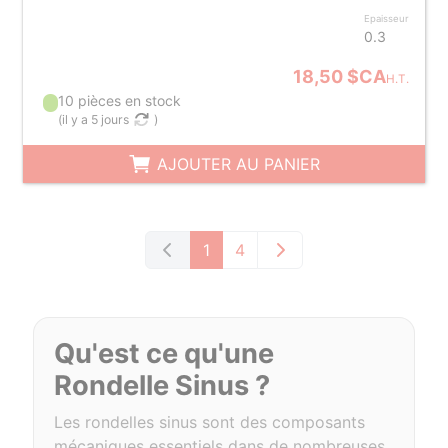
Epaisseur
0.3
18,50 $CA
H.T.
10 pièces en stock
(
il y a 5 jours
)
AJOUTER AU PANIER
1
4
Qu'est ce qu'une
Rondelle Sinus ?
Les rondelles sinus sont des composants
mécaniques essentiels dans de nombreuses