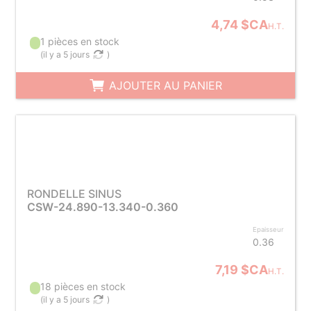
4,74 $CA
H.T.
1 pièces en stock
(
il y a 5 jours
)
AJOUTER AU PANIER
RONDELLE SINUS
CSW-24.890-13.340-0.360
Epaisseur
0.36
7,19 $CA
H.T.
18 pièces en stock
(
il y a 5 jours
)