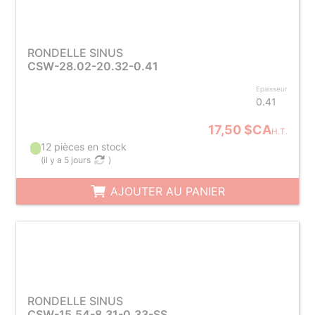
RONDELLE SINUS
CSW-28.02-20.32-0.41
Epaisseur
0.41
17,50 $CA
H.T.
12 pièces en stock
(
il y a 5 jours
)
AJOUTER AU PANIER
RONDELLE SINUS
CSW-15.54-8.31-0.33-SS