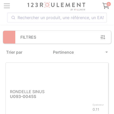
Loading...
0
FILTRES
Trier par
Pertinence
RONDELLE SINUS
U093-0045S
Epaisseur
0.11