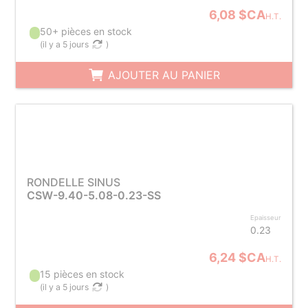
6,08 $CA
H.T.
50+ pièces en stock
(
il y a 5 jours
)
AJOUTER AU PANIER
RONDELLE SINUS
CSW-9.40-5.08-0.23-SS
Epaisseur
0.23
6,24 $CA
H.T.
15 pièces en stock
(
il y a 5 jours
)