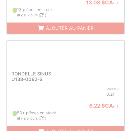
13,08 $CA
H.T.
13 pièces en stock
(
il y a 5 jours
)
AJOUTER AU PANIER
RONDELLE SINUS
U138-0082-S
Epaisseur
0.21
6,22 $CA
H.T.
50+ pièces en stock
(
il y a 5 jours
)