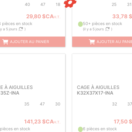
40
47
18
25
31
29,80 $CA
33,78 
H.T.
8 pièces en stock
50+ pièces en stock
l y a 5 jours
)
(
il y a 5 jours
)
AJOUTER AU PANIER
AJOUTER AU PANI
E À AIGUILLES
CAGE À AIGUILLES
35Z-INA
K32X37X17-INA
35
47
30
32
3
141,23 $CA
17,50 
H.T.
 pièces en stock
6 pièces en stock