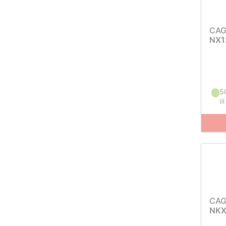
CAG
NX1
5
(
i
CAG
NKX