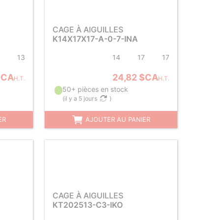
CAGE À AIGUILLES
K14X17X17-A-0-7-INA
13
14
17
17
$CA
24,82 $CA
H.T.
H.T.
50+ pièces en stock
(
il y a 5 jours
)
ER
AJOUTER AU PANIER
CAGE À AIGUILLES
KT202513-C3-IKO