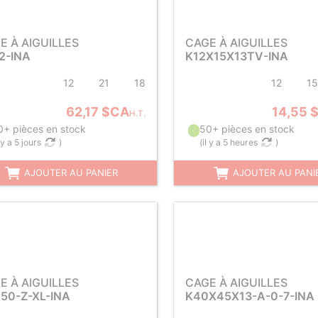
E À AIGUILLES
CAGE À AIGUILLES
2-INA
K12X15X13TV-INA
12
21
18
12
15
62,17 $CA
14,55 
H.T.
0+ pièces en stock
50+ pièces en stock
l y a 5 jours
)
(
il y a 5 heures
)
AJOUTER AU PANIER
AJOUTER AU PANI
E À AIGUILLES
CAGE À AIGUILLES
50-Z-XL-INA
K40X45X13-A-0-7-INA