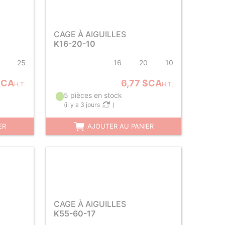
CAGE À AIGUILLES
K16-20-10
25
16
20
10
$CA
6,77 $CA
H.T.
H.T.
5 pièces en stock
(
il y a 3 jours
)
ER
AJOUTER AU PANIER
CAGE À AIGUILLES
K55-60-17