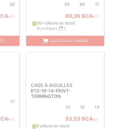
24
55
60
17
$CA
60,36 $CA
H.T.
H.T.
50+ pièces en stock
(
il y a 5 jours
)
ER
AJOUTER AU PANIER
CAGE À AIGUILLES
K13-16-14-FKIV1-
TORRINGTON
7
17
13
16
14
$CA
33,53 $CA
H.T.
H.T.
9 pièces en stock