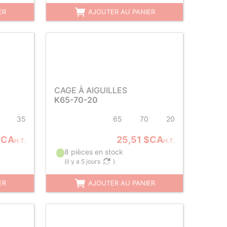
ER
AJOUTER AU PANIER
CAGE À AIGUILLES
K65-70-20
35
65
70
20
$CA
25,51 $CA
H.T.
H.T.
8 pièces en stock
(
il y a 5 jours
)
ER
AJOUTER AU PANIER