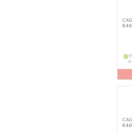
CAG
K40
1
(
i
CAG
K40