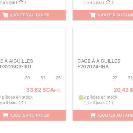
l y a 5 jours
)
(
il y a 5 jours
)
AJOUTER AU PANIER
AJOUTER AU PANI
E À AIGUILLES
CAGE À AIGUILLES
03225C3-IKO
F207024-INA
20
32
25
27
32
33,62 $CA
20,42 
H.T.
9 pièces en stock
2 pièces en stock
l y a 5 jours
)
(
il y a 5 jours
)
AJOUTER AU PANIER
AJOUTER AU PANI