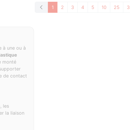
1
2
3
4
5
10
25
3
re
à une ou à
lastique
re monté
 supporter
ce de contact
 les
r la liaison