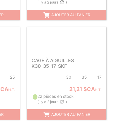
(
il y a 2 jours
)
ER
AJOUTER AU PANIER
CAGE À AIGUILLES
K30-35-17-SKF
25
30
35
17
$CA
21,21 $CA
H.T.
H.T.
22 pièces en stock
(
il y a 2 jours
)
ER
AJOUTER AU PANIER