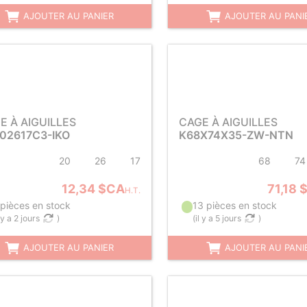
AJOUTER AU PANIER
AJOUTER AU PANI
E À AIGUILLES
CAGE À AIGUILLES
02617C3-IKO
K68X74X35-ZW-NTN
20
26
17
68
74
12,34 $CA
71,18 
H.T.
 pièces en stock
13 pièces en stock
l y a 2 jours
)
(
il y a 5 jours
)
AJOUTER AU PANIER
AJOUTER AU PANI