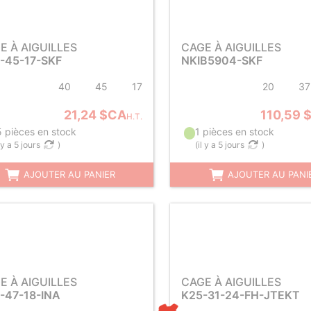
E À AIGUILLES
CAGE À AIGUILLES
-45-17-SKF
NKIB5904-SKF
40
45
17
20
37
21,24 $CA
110,59 
H.T.
5 pièces en stock
1 pièces en stock
l y a 5 jours
)
(
il y a 5 jours
)
AJOUTER AU PANIER
AJOUTER AU PANI
E À AIGUILLES
CAGE À AIGUILLES
-47-18-INA
K25-31-24-FH-JTEKT