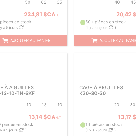
50
62
35
40
45
234,81 $CA
20,42 
H.T.
 pièces en stock
50+ pièces en stock
l y a 5 jours
)
(
il y a un jour
)
AJOUTER AU PANIER
AJOUTER AU PANI
E À AIGUILLES
CAGE À AIGUILLES
-13-10-TN-SKF
K20-30-30
10
13
10
20
30
13,14 $CA
13,17 
H.T.
9 pièces en stock
14 pièces en stock
l y a 5 jours
)
(
il y a 2 jours
)