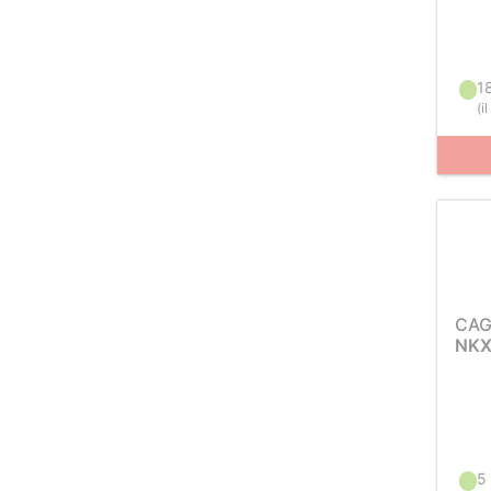
1
(
i
CAG
NKX
5