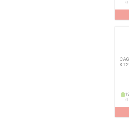
(
i
CAG
KT2
1
(
i