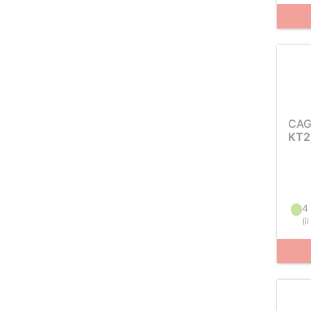
CAG
KT2
4
(
i