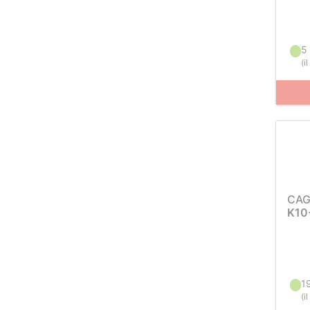
5
(
i
CAG
K10
1
(
i