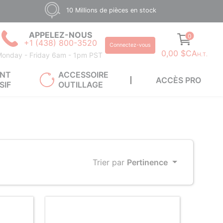
10 Millions de pièces en stock
APPELEZ-NOUS
0
+1 (438) 800-3520
Connectez-vous
0,00 $CA
onday - Friday 6am - 1pm PST
H.T.
ANT
ACCESSOIRE
ACCÈS PRO
SIF
OUTILLAGE
Trier par
Pertinence