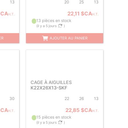
13
20
25
13
$CA
22,11 $CA
H.T.
H.T.
13 pièces en stock
(
il y a 5 jours
)
ER
AJOUTER AU PANIER
CAGE À AIGUILLES
K22X26X13-SKF
30
22
26
13
$CA
22,85 $CA
H.T.
H.T.
15 pièces en stock
(
il y a 5 jours
)