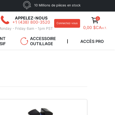
10 Millions de pièces en stock
APPELEZ-NOUS
0
+1 (438) 800-3520
Connectez-vous
0,00 $CA
onday - Friday 6am - 1pm PST
H.T.
ANT
ACCESSOIRE
ACCÈS PRO
SIF
OUTILLAGE