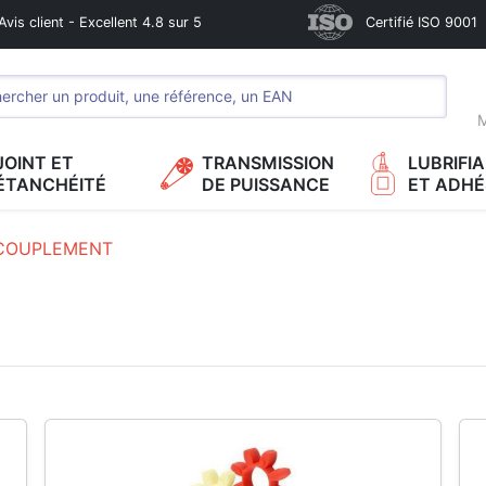
Avis client - Excellent 4.8 sur 5
Certifié ISO 9001
M
JOINT ET
TRANSMISSION
LUBRIFI
ÉTANCHÉITÉ
DE PUISSANCE
ET ADHÉ
COUPLEMENT
T