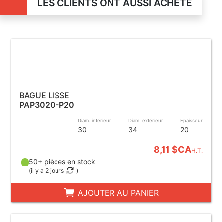
LES CLIENTS ONT AUSSI ACHETÉ
BAGUE LISSE
PAP3020-P20
Diam. intérieur
Diam. extérieur
Epaisseur
30
34
20
8,11 $CA
H.T.
50+ pièces en stock
(
il y a 2 jours
)
AJOUTER AU PANIER