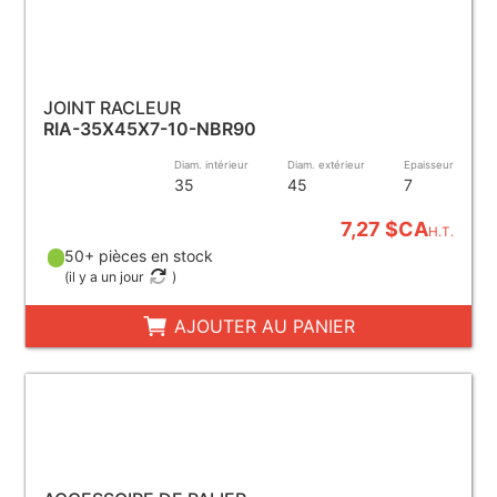
JOINT RACLEUR
RIA-35X45X7-10-NBR90
Diam. intérieur
Diam. extérieur
Epaisseur
35
45
7
7,27 $CA
H.T.
50+ pièces en stock
(
il y a un jour
)
AJOUTER AU PANIER