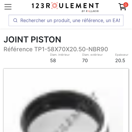
0
JOINT PISTON
Référence TP1-58X70X20.50-NBR90
Diam. intérieur
Diam. extérieur
Epaisseur
58
70
20.5